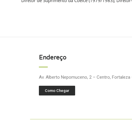
Diretor de Suprimento da Coelce (1979/1983); Diretor
Endereço
Av. Alberto Nepomuceno, 2 – Centro, Fortaleza
Como Chegar