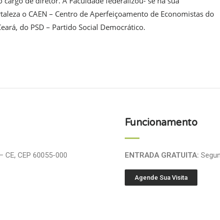
cargo de diretor. A Faculdade federalizou- se na sua
rtaleza o CAEN – Centro de Aperfeiçoamento de Economistas do
eará, do PSD – Partido Social Democrático.
Funcionamento
 – CE, CEP 60055-000
ENTRADA GRATUITA:
Segund
Agende Sua Visita